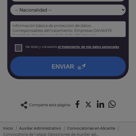
Información básica de protección de datos:
Corresponsables del tratamiento: Empresas DAVANTE
Finalidad: Atender su solicitud de información y
prospección comercial
Derechos: Puede acceder, rectificar y suprimir sus datos,
He leído y consiento
el tratamiento de mis datos personales
así como otros derechos tal y como se explica en nuestra
política de privacidad
.
ENVIAR
Comparte esta página:
Inicio
Auxiliar Administrativo
Convocatorias en Alicante
Convocatoria de 1 plaza: Oposiciones de Auxiliar administrativo en Beniarrés (Alicante)