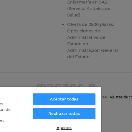
Enfermería en SAS
(Servicio Andaluz de
Salud)
Oferta de 2500 plazas:
Oposiciones de
Administrativo del
Estado en
Administración General
del Estado
6
|
Aviso Legal
|
Política de privacidad
|
Política de Cookies
|
Ajustes de c
Aceptar todas
os
Certificaciones
ión de
Rechazar todas
r a
Ajustes