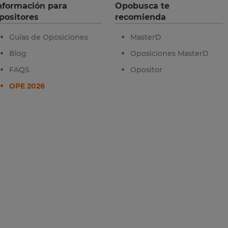
nformación para
Opobusca te
positores
recomienda
Guías de Oposiciones
MasterD
Blog
Oposiciones MasterD
FAQS
Opositor
OPE 2026