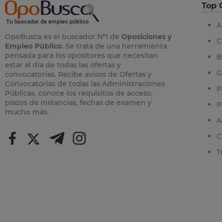
Top 
A
OpoBusca es el buscador Nº1 de
Oposiciones y
C
Empleo Público
. Se trata de una herramienta
pensada para los opositores que necesitan
B
estar al día de todas las ofertas y
G
convocatorias. Recibe avisos de Ofertas y
Convocatorias de todas las Administraciones
P
Públicas, conoce los requisitos de acceso,
plazos de instancias, fechas de examen y
P
mucho más.
A
C
T