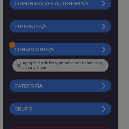
COMUNIDAD/ES AUTÓNOMA/S
PROVINCIA/S
1
CONVOCANTE/S
Agrupación de los ayuntamientos de lanciego,
elvilar y kripan
CATEGORÍA
GRUPO