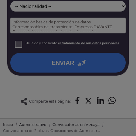
Información básica de protección de datos:
Corresponsables del tratamiento: Empresas DAVANTE
Finalidad: Atender su solicitud de información y
prospección comercial
Derechos: Puede acceder, rectificar y suprimir sus datos,
He leído y consiento
el tratamiento de mis datos personales
así como otros derechos tal y como se explica en nuestra
política de privacidad
.
ENVIAR
Comparte esta página:
Inicio
Administrativo
Convocatorias en Vizcaya
Convocatoria de 2 plazas: Oposiciones de Administrativo en Trapagaran (Vizcaya)