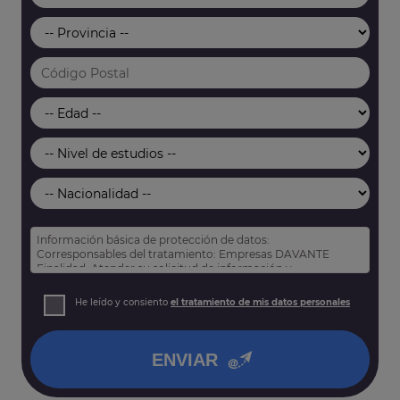
Información básica de protección de datos:
Corresponsables del tratamiento: Empresas DAVANTE
Finalidad: Atender su solicitud de información y
prospección comercial
Derechos: Puede acceder, rectificar y suprimir sus datos,
He leído y consiento
el tratamiento de mis datos personales
así como otros derechos tal y como se explica en nuestra
política de privacidad
.
ENVIAR