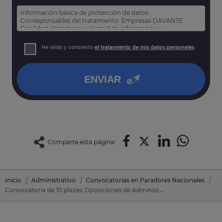
Información básica de protección de datos:
Corresponsables del tratamiento: Empresas DAVANTE
Finalidad: Atender su solicitud de información y
prospección comercial
Derechos: Puede acceder, rectificar y suprimir sus datos,
He leído y consiento
el tratamiento de mis datos personales
así como otros derechos tal y como se explica en nuestra
política de privacidad
.
ENVIAR
Comparte esta página:
Inicio
Administrativo
Convocatorias en Paradores Nacionales
Convocatoria de 10 plazas: Oposiciones de Administrativo en Paradores Nacionales