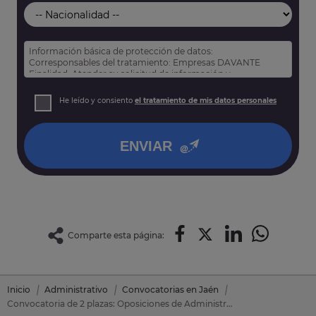
Información básica de protección de datos:
Corresponsables del tratamiento: Empresas DAVANTE
Finalidad: Atender su solicitud de información y
prospección comercial
Derechos: Puede acceder, rectificar y suprimir sus datos,
He leído y consiento
el tratamiento de mis datos personales
así como otros derechos tal y como se explica en nuestra
política de privacidad
.
ENVIAR
Comparte esta página:
Inicio
Administrativo
Convocatorias en Jaén
Convocatoria de 2 plazas: Oposiciones de Administrativo en Jaén (Jaén)