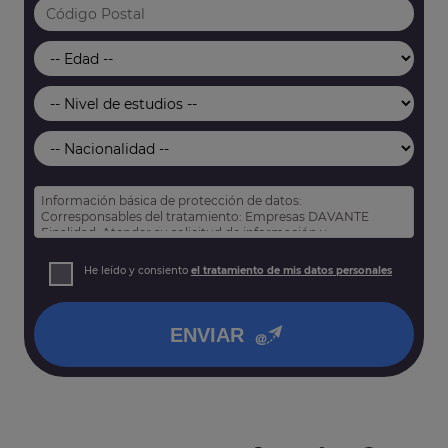
Información básica de protección de datos:
Corresponsables del tratamiento: Empresas DAVANTE
Finalidad: Atender su solicitud de información y
prospección comercial
Derechos: Puede acceder, rectificar y suprimir sus datos,
He leído y consiento
el tratamiento de mis datos personales
así como otros derechos tal y como se explica en nuestra
política de privacidad
.
ENVIAR