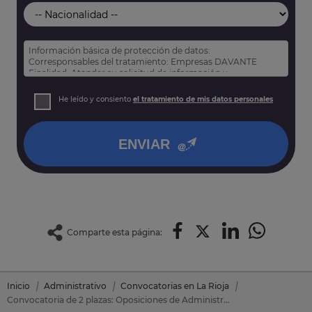
Información básica de protección de datos:
Corresponsables del tratamiento: Empresas DAVANTE
Finalidad: Atender su solicitud de información y
prospección comercial
Derechos: Puede acceder, rectificar y suprimir sus datos,
He leído y consiento
el tratamiento de mis datos personales
así como otros derechos tal y como se explica en nuestra
política de privacidad
.
ENVIAR
Comparte esta página:
Inicio
Administrativo
Convocatorias en La Rioja
Convocatoria de 2 plazas: Oposiciones de Administrativo en Calahorra (La Rioja)