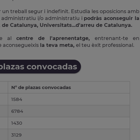
 un treball segur i indefinit. Estudia les oposicions amb
 administratiu i/o administratiu i
podràs aconseguir la
 de Catalunya, Universitats...d'arreu de Catalunya.
ne al
centre de l'aprenentatge,
entrenant-te en
è aconsegueixis
la teva meta,
el teu èxit professional.
 plazas convocadas
Nº de plazas convocadas
1584
6784
1430
3129