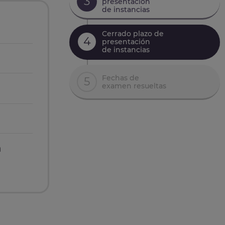
3
presentación
de instancias
Cerrado plazo de
4
presentación
de instancias
Fechas de
5
examen resueltas
n