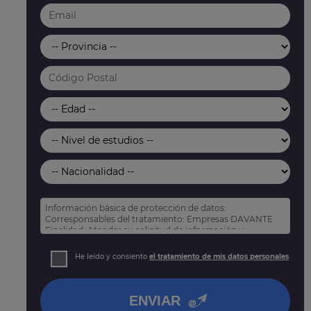
Información básica de protección de datos:
Corresponsables del tratamiento: Empresas DAVANTE
Finalidad: Atender su solicitud de información y
prospección comercial
Derechos: Puede acceder, rectificar y suprimir sus
He leído y consiento
el tratamiento de mis datos personales
datos, así como otros derechos tal y como se explica
en nuestra
política de privacidad
.
ENVIAR