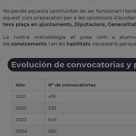
No perdis aquesta oportunitat de ser funcionari i tenir
aquest curs preparatori per a les oposicions d'auxiliar
teva plaça en ajuntaments, Diputacions, Generalitat
La nostra metodologia et posa com a alum
els
coneixements
i en les
habilitats
necessaris perqu
Evolución de convocatorias y
Año
Nº de convocatorias
2021
415
2022
533
2023
543
2024
582