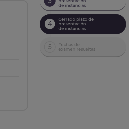
3
presentación
de instancias
Cerrado plazo de
4
presentación
de instancias
Fechas de
5
examen resueltas
n