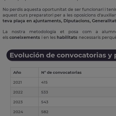
No perdis aquesta oportunitat de ser funcionari i tenir
aquest curs preparatori per a les oposicions d'auxiliar
teva plaça en ajuntaments, Diputacions, Generalitat
La nostra metodologia et posa com a alum
els
coneixements
i en les
habilitats
necessaris perqu
Evolución de convocatorias y
Año
Nº de convocatorias
2021
415
2022
533
2023
543
2024
582