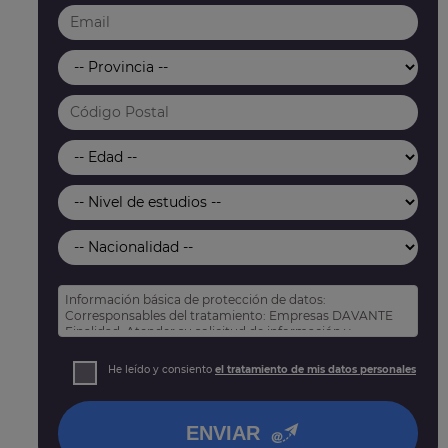
Información básica de protección de datos:
Corresponsables del tratamiento: Empresas DAVANTE
Finalidad: Atender su solicitud de información y
prospección comercial
Derechos: Puede acceder, rectificar y suprimir sus
He leído y consiento
el tratamiento de mis datos personales
datos, así como otros derechos tal y como se explica
en nuestra
política de privacidad
.
ENVIAR