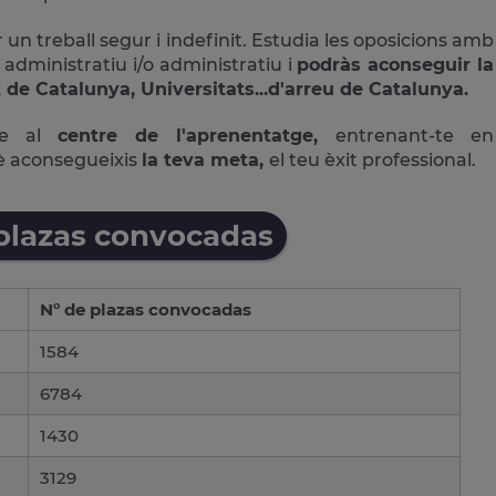
 un treball segur i indefinit. Estudia les oposicions amb
 administratiu i/o administratiu i
podràs aconseguir la
 de Catalunya, Universitats...d'arreu de Catalunya.
ne al
centre de l'aprenentatge,
entrenant-te en
è aconsegueixis
la teva meta,
el teu èxit professional.
 plazas convocadas
Nº de plazas convocadas
1584
6784
1430
3129