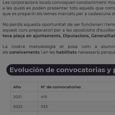
Les corporacions locals convoquen constantment multit
a les quals es poden presentar tots aquells que comple
que es preparin els temes marcats per a cadascuna de
No perdis aquesta oportunitat de ser funcionari i tenir
aquest curs preparatori per a les oposicions d'auxiliar
teva plaça en ajuntaments, Diputacions, Generalitat
La nostra metodologia et posa com a alum
els
coneixements
i en les
habilitats
necessaris perqu
Evolución de convocatorias y
Año
Nº de convocatorias
2021
415
2022
533