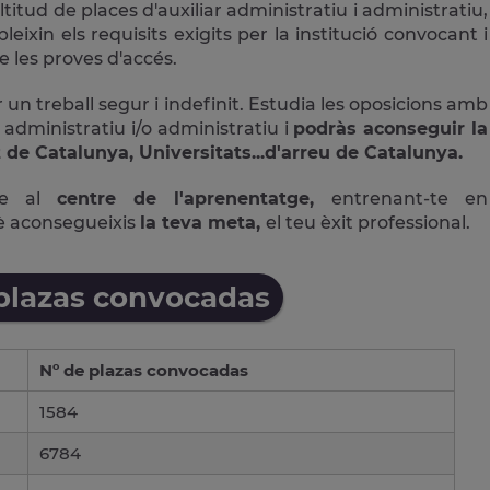
ud de places d'auxiliar administratiu i administratiu,
ixin els requisits exigits per la institució convocant i
 les proves d'accés.
 un treball segur i indefinit. Estudia les oposicions amb
 administratiu i/o administratiu i
podràs aconseguir la
 de Catalunya, Universitats...d'arreu de Catalunya.
ne al
centre de l'aprenentatge,
entrenant-te en
è aconsegueixis
la teva meta,
el teu èxit professional.
 plazas convocadas
Nº de plazas convocadas
1584
6784