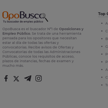
Top 
A
OpoBusca es el buscador Nº1 de
Oposiciones y
C
Empleo Público
. Se trata de una herramienta
pensada para los opositores que necesitan
B
estar al día de todas las ofertas y
G
convocatorias. Recibe avisos de Ofertas y
Convocatorias de todas las Administraciones
P
Públicas, conoce los requisitos de acceso,
plazos de instancias, fechas de examen y
P
mucho más.
A
C
T