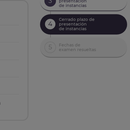
3
presentación
de instancias
Cerrado plazo de
4
presentación
de instancias
Fechas de
5
examen resueltas
n