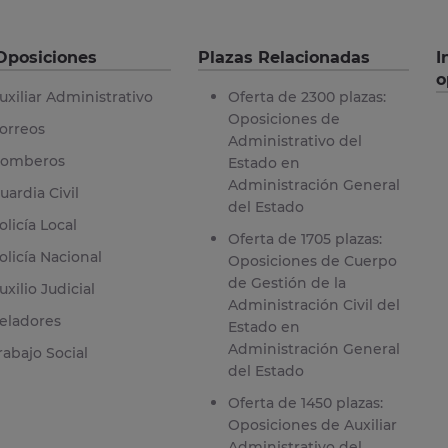
Oposiciones
Plazas Relacionadas
I
o
uxiliar Administrativo
Oferta de 2300 plazas:
Oposiciones de
orreos
Administrativo del
omberos
Estado en
Administración General
uardia Civil
del Estado
olicía Local
Oferta de 1705 plazas:
olicía Nacional
Oposiciones de Cuerpo
de Gestión de la
uxilio Judicial
Administración Civil del
eladores
Estado en
Administración General
rabajo Social
del Estado
Oferta de 1450 plazas:
Oposiciones de Auxiliar
Administrativo del