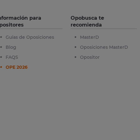
nformación para
Opobusca te
positores
recomienda
Guías de Oposiciones
MasterD
Blog
Oposiciones MasterD
FAQS
Opositor
OPE 2026