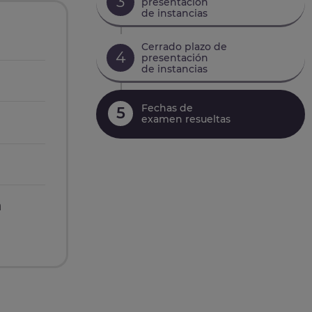
3
presentación
de instancias
Cerrado plazo de
4
presentación
de instancias
Fechas de
5
examen resueltas
n