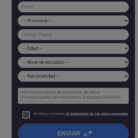
Información básica de protección de datos:
Corresponsables del tratamiento: Empresas DAVANTE
Finalidad: Atender su solicitud de información y
prospección comercial
Derechos: Puede acceder, rectificar y suprimir sus
He leído y consiento
el tratamiento de mis datos personales
datos, así como otros derechos tal y como se explica
en nuestra
política de privacidad
.
ENVIAR