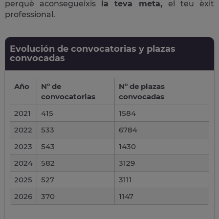
perquè aconsegueixis
la teva meta,
el teu èxit
professional.
Evolución de convocatorias y plazas
convocadas
Año
Nº de
Nº de plazas
convocatorias
convocadas
2021
415
1584
2022
533
6784
2023
543
1430
2024
582
3129
2025
527
3111
2026
370
1147