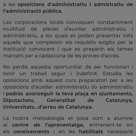
a les
oposicions d'administratiu i admistratiu de
l'administració pública.
Les corporacions locals convoquen constantment
multitud de places d'auxiliar administratiu i
administratiu, a les quals es poden presentar tots
aquells que compleixin els requisits exigits per la
institució convocant i que es preparin els temes
marcats per a cadascuna de les proves d'accés.
No perdis aquesta oportunitat de ser funcionari i
tenir un treball segur i indefinit. Estudia les
oposicions amb aquest curs preparatori per a les
oposicions d'auxiliar administratiu i/o administratiu
i
podràs aconseguir la teva plaça en ajuntaments,
Diputacions, Generalitat de Catalunya,
Universitats...d'arreu de Catalunya.
La nostra metodologia et posa com a alumne
al
centre de l'aprenentatge,
entrenant-te en
els
coneixements
i en les
habilitats
necessaris