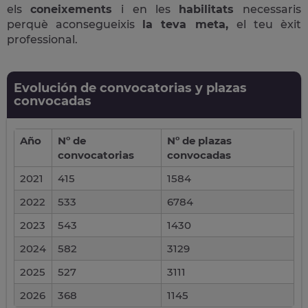
els
coneixements
i en les
habilitats
necessaris
perquè aconsegueixis
la teva meta,
el teu èxit
professional.
Evolución de convocatorias y plazas
convocadas
Año
Nº de
Nº de plazas
convocatorias
convocadas
2021
415
1584
2022
533
6784
2023
543
1430
2024
582
3129
2025
527
3111
2026
368
1145