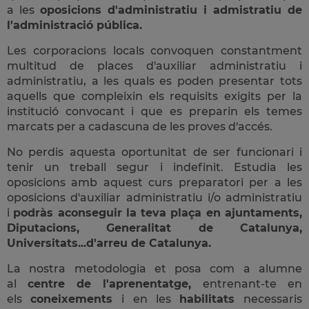
a les
oposicions d'administratiu i admistratiu de
l'administració pública.
Les corporacions locals convoquen constantment
multitud de places d'auxiliar administratiu i
administratiu, a les quals es poden presentar tots
aquells que compleixin els requisits exigits per la
institució convocant i que es preparin els temes
marcats per a cadascuna de les proves d'accés.
No perdis aquesta oportunitat de ser funcionari i
tenir un treball segur i indefinit. Estudia les
oposicions amb aquest curs preparatori per a les
oposicions d'auxiliar administratiu i/o administratiu
i
podràs aconseguir la teva plaça en ajuntaments,
Diputacions, Generalitat de Catalunya,
Universitats...d'arreu de Catalunya.
La nostra metodologia et posa com a alumne
al
centre de l'aprenentatge,
entrenant-te en
els
coneixements
i en les
habilitats
necessaris