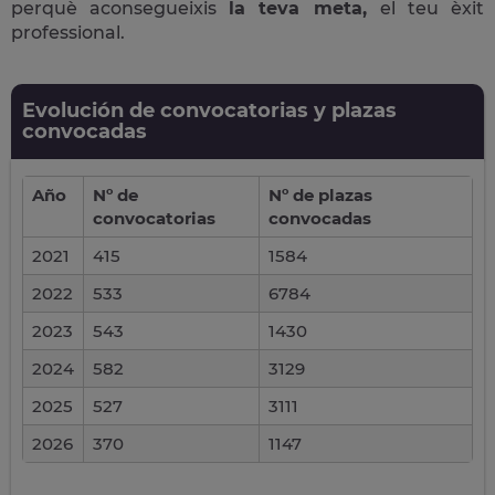
perquè aconsegueixis
la teva meta,
el teu èxit
professional.
Evolución de convocatorias y plazas
convocadas
Año
Nº de
Nº de plazas
convocatorias
convocadas
2021
415
1584
2022
533
6784
2023
543
1430
2024
582
3129
2025
527
3111
2026
370
1147