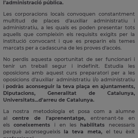
l'administració pública.
Les corporacions locals convoquen constantment
multitud de places d'auxiliar administratiu i
administratiu, a les quals es poden presentar tots
aquells que compleixin els requisits exigits per la
institució convocant i que es preparin els temes
marcats per a cadascuna de les proves d'accés.
No perdis aquesta oportunitat de ser funcionari i
tenir un treball segur i indefinit. Estudia les
oposicions amb aquest curs preparatori per a les
oposicions d'auxiliar administratiu i/o administratiu
i
podràs aconseguir la teva plaça en ajuntaments,
Diputacions, Generalitat de Catalunya,
Universitats...d'arreu de Catalunya.
La nostra metodologia et posa com a alumne
al
centre de l'aprenentatge,
entrenant-te en
els
coneixements
i en les
habilitats
necessaris
perquè aconsegueixis
la teva meta,
el teu èxit