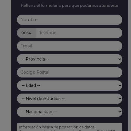
Rellena el formulario para que podamos atenderte
0034
Información básica de protección de datos: