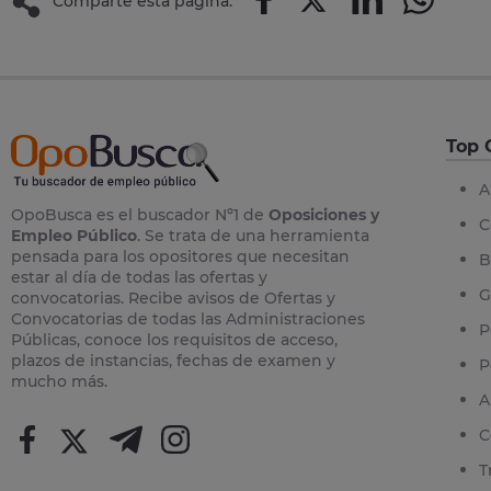
Comparte esta página:
Top 
A
OpoBusca es el buscador Nº1 de
Oposiciones y
C
Empleo Público
. Se trata de una herramienta
pensada para los opositores que necesitan
B
estar al día de todas las ofertas y
G
convocatorias. Recibe avisos de Ofertas y
Convocatorias de todas las Administraciones
P
Públicas, conoce los requisitos de acceso,
plazos de instancias, fechas de examen y
P
mucho más.
A
C
T