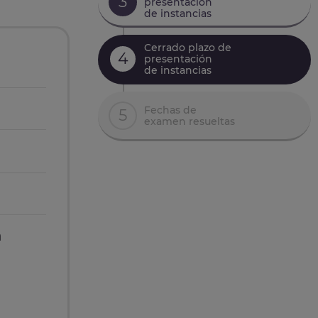
3
presentación
de instancias
Cerrado plazo de
4
presentación
de instancias
Fechas de
5
examen resueltas
n