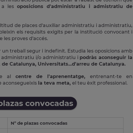
r a les
oposicions d'administratiu i admistratiu de
ud de places d'auxiliar administratiu i administratiu,
ixin els requisits exigits per la institució convocant i
 les proves d'accés.
 un treball segur i indefinit. Estudia les oposicions amb
 administratiu i/o administratiu i
podràs aconseguir la
 de Catalunya, Universitats...d'arreu de Catalunya.
ne al
centre de l'aprenentatge,
entrenant-te en
è aconsegueixis
la teva meta,
el teu èxit professional.
 plazas convocadas
Nº de plazas convocadas