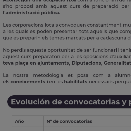
s'ho proposi amb aquest curs de preparació pe
l'administració pública.
Les corporacions locals convoquen constantment multit
a les quals es poden presentar tots aquells que comple
que es preparin els temes marcats per a cadascuna de
No perdis aquesta oportunitat de ser funcionari i tenir
aquest curs preparatori per a les oposicions d'auxiliar
teva plaça en ajuntaments, Diputacions, Generalitat
La nostra metodologia et posa com a alum
els
coneixements
i en les
habilitats
necessaris perqu
Evolución de convocatorias y
Año
Nº de convocatorias