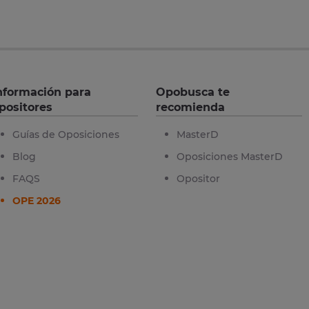
nformación para
Opobusca te
positores
recomienda
Guías de Oposiciones
MasterD
Blog
Oposiciones MasterD
FAQS
Opositor
OPE 2026