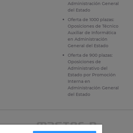
Administración General
del Estado
Oferta de 1000 plazas:
Oposiciones de Técnico
Auxiliar de Informática
en Administración
General del Estado
Oferta de 900 plazas:
Oposiciones de
Administrativo del
Estado por Promoción
Interna en
Administración General
del Estado