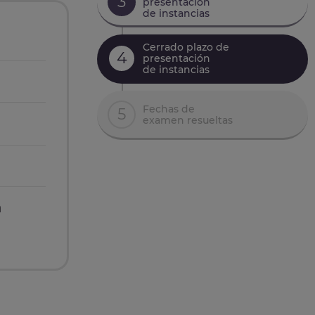
3
presentación
de instancias
Cerrado plazo de
4
presentación
de instancias
Fechas de
5
examen resueltas
n