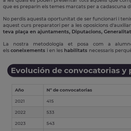
a les quals es poden presentar tots aquells que comple
que es preparin els temes marcats per a cadascuna de
No perdis aquesta oportunitat de ser funcionari i tenir
aquest curs preparatori per a les oposicions d'auxiliar
teva plaça en ajuntaments, Diputacions, Generalitat
La nostra metodologia et posa com a alum
els
coneixements
i en les
habilitats
necessaris perqu
Evolución de convocatorias y
Año
Nº de convocatorias
2021
415
2022
533
2023
543