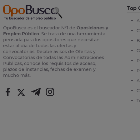
Top 
A
OpoBusca es el buscador Nº1 de
Oposiciones y
C
Empleo Público
. Se trata de una herramienta
pensada para los opositores que necesitan
B
estar al día de todas las ofertas y
G
convocatorias. Recibe avisos de Ofertas y
Convocatorias de todas las Administraciones
P
Públicas, conoce los requisitos de acceso,
plazos de instancias, fechas de examen y
P
mucho más.
A
C
T