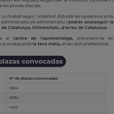
ixin els requisits exigits per la institució convocant i
 les proves d'accés.
 un treball segur i indefinit. Estudia les oposicions amb
 administratiu i/o administratiu i
podràs aconseguir la
 de Catalunya, Universitats...d'arreu de Catalunya.
ne al
centre de l'aprenentatge,
entrenant-te en
è aconsegueixis
la teva meta,
el teu èxit professional.
 plazas convocadas
Nº de plazas convocadas
1584
6784
1430