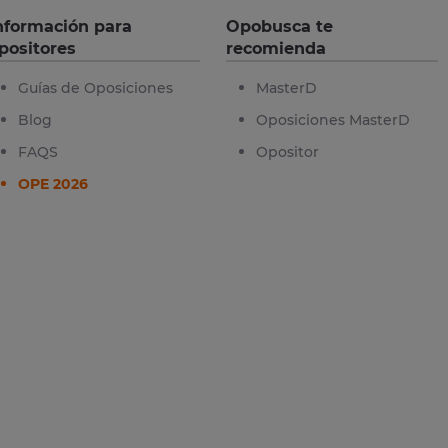
nformación para
Opobusca te
positores
recomienda
Guías de Oposiciones
MasterD
Blog
Oposiciones MasterD
FAQS
Opositor
OPE 2026