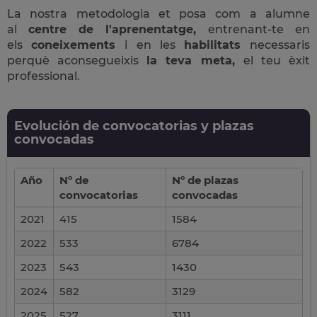
La nostra metodologia et posa com a alumne
al
centre de l'aprenentatge,
entrenant-te en
els
coneixements
i en les
habilitats
necessaris
perquè aconsegueixis
la teva meta,
el teu èxit
professional.
Evolución de convocatorias y plazas
convocadas
Año
Nº de
Nº de plazas
convocatorias
convocadas
2021
415
1584
2022
533
6784
2023
543
1430
2024
582
3129
2025
527
3111