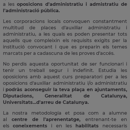
a les
oposicions d'administratiu i admistratiu de
l'administració pública.
Les corporacions locals convoquen constantment
multitud de places d'auxiliar administratiu i
administratiu, a les quals es poden presentar tots
aquells que compleixin els requisits exigits per la
institució convocant i que es preparin els temes
marcats per a cadascuna de les proves d'accés.
No perdis aquesta oportunitat de ser funcionari i
tenir un treball segur i indefinit. Estudia les
oposicions amb aquest curs preparatori per a les
oposicions d'auxiliar administratiu i/o administratiu
i
podràs aconseguir la teva plaça en ajuntaments,
Diputacions, Generalitat de Catalunya,
Universitats...d'arreu de Catalunya.
La nostra metodologia et posa com a alumne
al
centre de l'aprenentatge,
entrenant-te en
els
coneixements
i en les
habilitats
necessaris