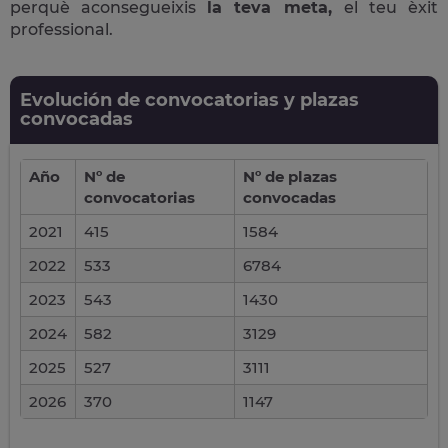
perquè aconsegueixis
la teva meta,
el teu èxit
professional.
Evolución de convocatorias y plazas
convocadas
Año
Nº de
Nº de plazas
convocatorias
convocadas
2021
415
1584
2022
533
6784
2023
543
1430
2024
582
3129
2025
527
3111
2026
370
1147