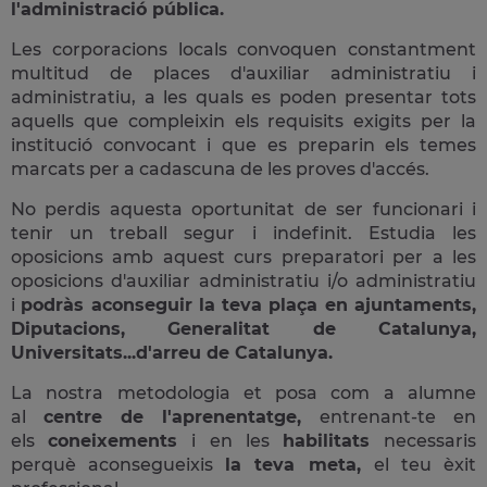
l'administració pública.
Les corporacions locals convoquen constantment
multitud de places d'auxiliar administratiu i
administratiu, a les quals es poden presentar tots
aquells que compleixin els requisits exigits per la
institució convocant i que es preparin els temes
marcats per a cadascuna de les proves d'accés.
No perdis aquesta oportunitat de ser funcionari i
tenir un treball segur i indefinit. Estudia les
oposicions amb aquest curs preparatori per a les
oposicions d'auxiliar administratiu i/o administratiu
i
podràs aconseguir la teva plaça en ajuntaments,
Diputacions, Generalitat de Catalunya,
Universitats...d'arreu de Catalunya.
La nostra metodologia et posa com a alumne
al
centre de l'aprenentatge,
entrenant-te en
els
coneixements
i en les
habilitats
necessaris
perquè aconsegueixis
la teva meta,
el teu èxit