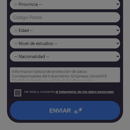
Información básica de protección de datos:
Corresponsables del tratamiento: Empresas DAVANTE
Finalidad: Atender su solicitud de información y
prospección comercial
Derechos: Puede acceder, rectificar y suprimir sus datos,
He leído y consiento
el tratamiento de mis datos personales
así como otros derechos tal y como se explica en nuestra
política de privacidad
.
ENVIAR