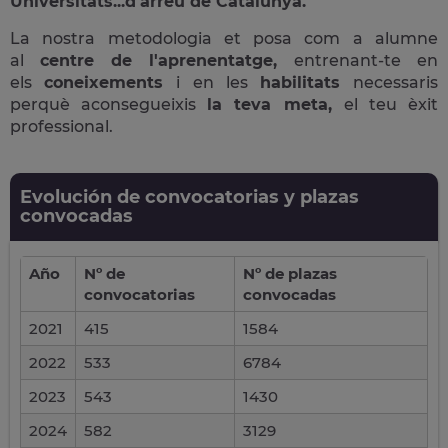
Universitats...d'arreu de Catalunya.
La nostra metodologia et posa com a alumne
al
centre de l'aprenentatge,
entrenant-te en
els
coneixements
i en les
habilitats
necessaris
perquè aconsegueixis
la teva meta,
el teu èxit
professional.
Evolución de convocatorias y plazas
convocadas
Año
Nº de
Nº de plazas
convocatorias
convocadas
2021
415
1584
2022
533
6784
2023
543
1430
2024
582
3129