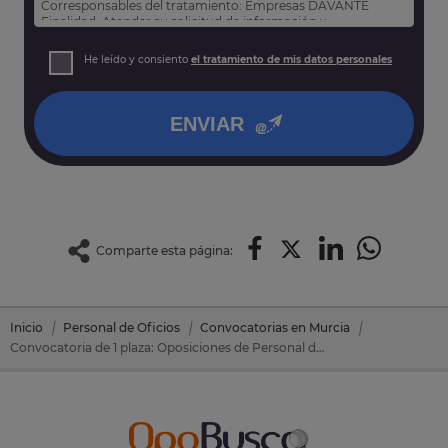
Corresponsables del tratamiento: Empresas DAVANTE
Finalidad: Atender su solicitud de información y
prospección comercial
Derechos: Puede acceder, rectificar y suprimir sus datos,
He leído y consiento
el tratamiento de mis datos personales
así como otros derechos tal y como se explica en nuestra
política de privacidad
.
ENVIAR
Comparte esta página:
Inicio
Personal de Oficios
Convocatorias en Murcia
Convocatoria de 1 plaza: Oposiciones de Personal de Oficios en Alhama De Murcia (Murcia)